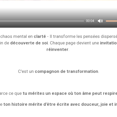
00:04
M
u
e chaos mental en
clarté
- Il transforme les pensées dispers
t
min de
découverte de soi
. Chaque page devient une
invitati
e
réinventer
.
C'est un
compagnon de transformation
.
arce ce que
tu mérites un espace où ton âme peut respir
ue
ton histoire mérite d'être écrite avec douceur, joie et i