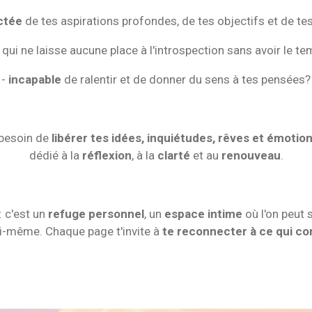
ctée
de tes aspirations profondes, de tes objectifs et de t
qui ne laisse aucune place à l'introspection sans avoir le te
-
incapable
de ralentir et de donner du sens à tes pensées?
 besoin de
libérer tes idées, inquiétudes, rêves et émotio
dédié à la
réflexion
, à la
clarté
et au
renouveau
.
: c'est un
refuge personnel
, un
espace intime
où l'on peut s
i-même. Chaque page t'invite à
te reconnecter à ce qui c