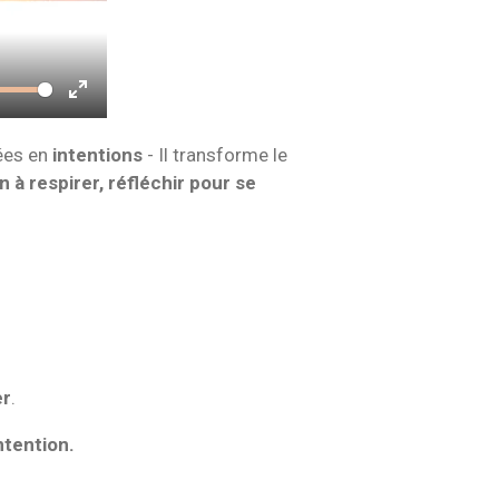
E
n
ées en
intentions
- Il transforme le
t
on à respirer, réfléchir pour se
e
r
f
u
l
l
s
er
.
c
ntention.
r
e