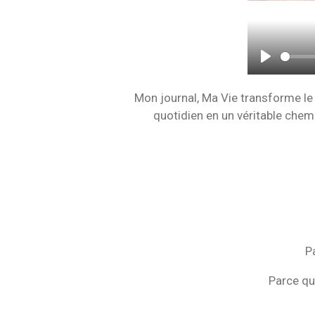
P
l
Mon journal, Ma Vie transforme l
a
quotidien en un véritable che
y
P
Parce q